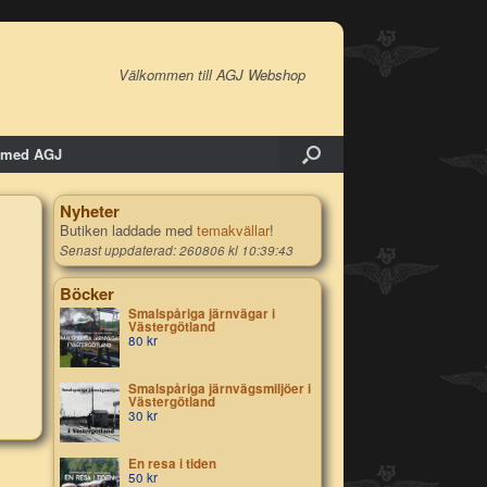
Välkommen till AGJ Webshop
 med AGJ
Nyheter
Butiken laddade med
temakvällar
!
Senast uppdaterad: 260806 kl 10:39:43
Böcker
Smalspåriga järnvägar i
Västergötland
80
kr
Smalspåriga järnvägsmiljöer i
Västergötland
30
kr
En resa i tiden
50
kr