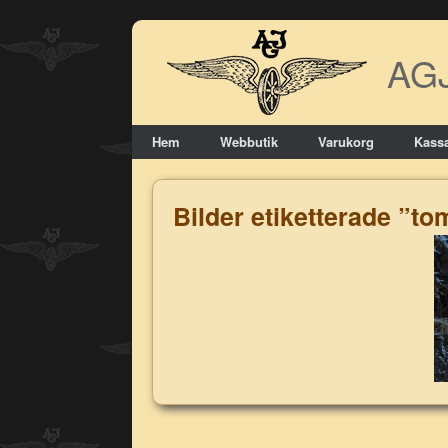
Skip
to
AG
content
Hem
Webbutik
Varukorg
Kass
Bilder etiketterade ”t