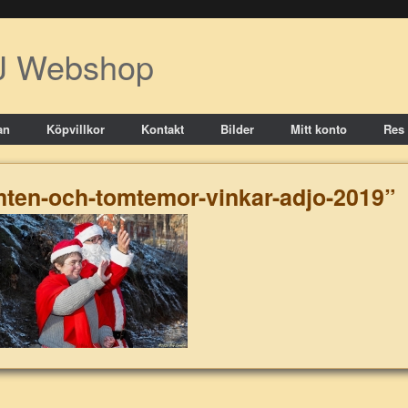
J Webshop
an
Köpvillkor
Kontakt
Bilder
Mitt konto
Res
omten-och-tomtemor-vinkar-adjo-2019”