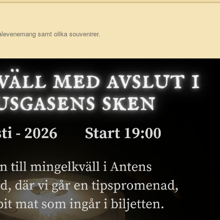
ecialevenemang samt olika souvenirer.