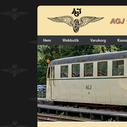
Skip
to
AGJ
content
Hem
Webbutik
Varukorg
Kass