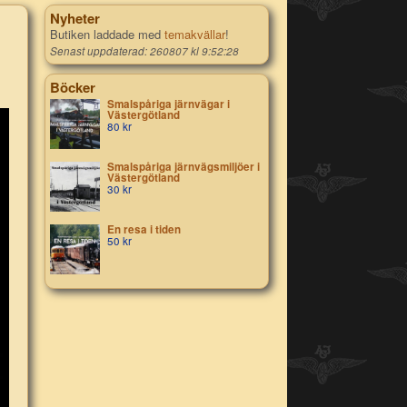
Nyheter
Butiken laddade med
temakvällar
!
Senast uppdaterad: 260807 kl 9:52:28
Böcker
Smalspåriga järnvägar i
Västergötland
80
kr
Smalspåriga järnvägsmiljöer i
Västergötland
30
kr
En resa i tiden
50
kr