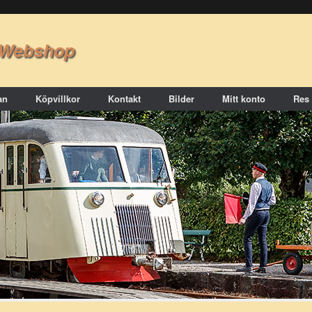
 Webshop
an
Köpvillkor
Kontakt
Bilder
Mitt konto
Res