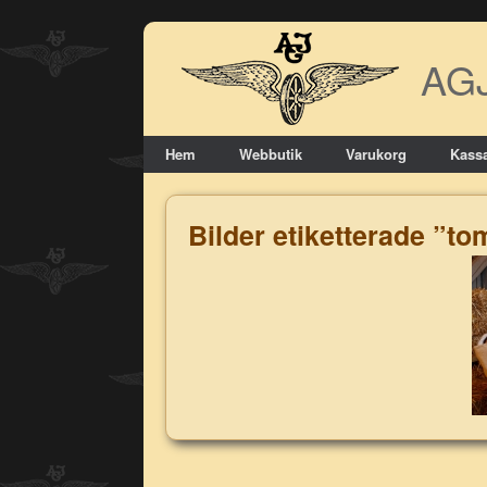
Skip
to
AG
content
Hem
Webbutik
Varukorg
Kass
Bilder etiketterade ”t