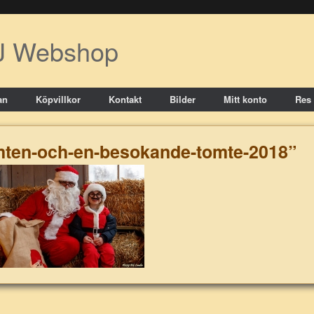
J Webshop
an
Köpvillkor
Kontakt
Bilder
Mitt konto
Res
omten-och-en-besokande-tomte-2018”