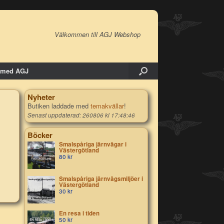
Välkommen till AGJ Webshop
 med AGJ
Nyheter
Butiken laddade med
temakvällar
!
Senast uppdaterad: 260806 kl 17:48:46
Böcker
Smalspåriga järnvägar i
Västergötland
80
kr
Smalspåriga järnvägsmiljöer i
Västergötland
30
kr
En resa i tiden
50
kr