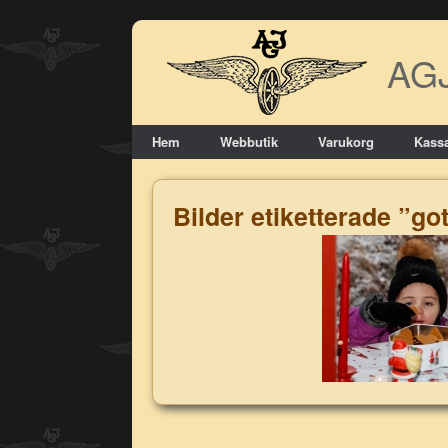
Skip
to
AG
content
Hem
Webbutik
Varukorg
Kass
Bilder etiketterade ”g