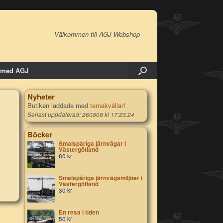
Välkommen till AGJ Webshop
 med AGJ
Nyheter
Butiken laddade med
temakvällar
!
Senast uppdaterad: 260808 kl 17:23:24
Böcker
Smalspåriga järnvägar i
Västergötland
80
kr
Smalspåriga järnvägsmiljöer i
Västergötland
30
kr
En resa i tiden
50
kr